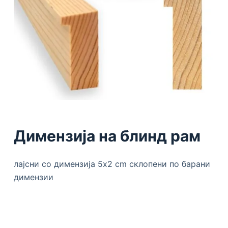
Димензија на блинд рам
лајсни со димензија 5х2 cm склопени по барани
димензии